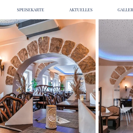
SPEISEKARTE
AKTUELLES
GALLER