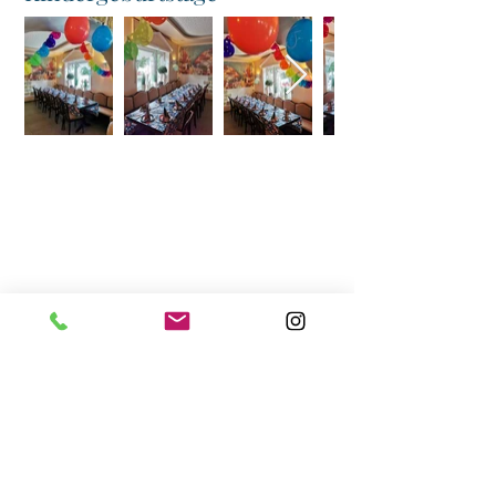
Restaurant
Athen
Briener Straße 2
47533 Kleve
Dienstag - Sonntag:
11:30 - 14:30 & 16:30 - 22:00
Montags Ruhetag außer an Feiertagen